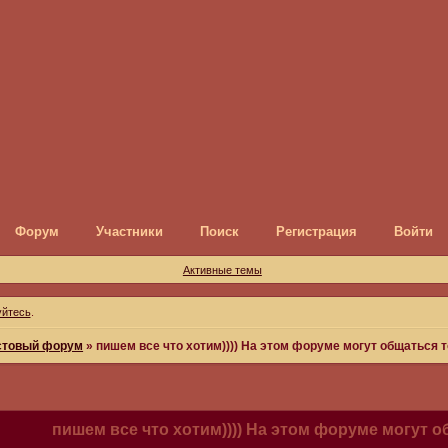
Форум
Участники
Поиск
Регистрация
Войти
Активные темы
уйтесь
.
стовый форум
»
пишем все что хотим)))) На этом форуме могут общаться 
пишем все что хотим)))) На этом форуме могут 