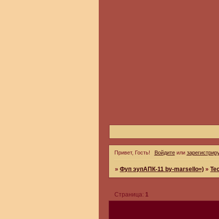
Привет, Гость!
Войдите
или
зарегистрир
»
Фуп эупАПК-11 by-marsello=)
»
Те
Страница:
1