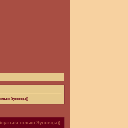
только Эуповцы))
общаться только Эуповцы))